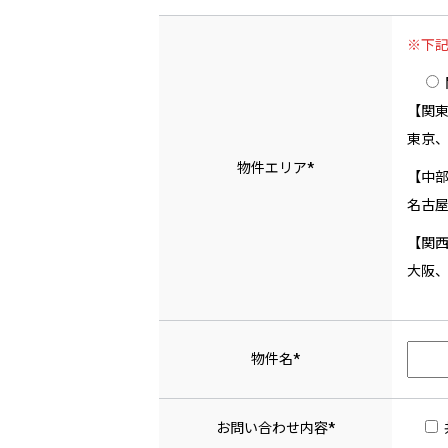
※下
【関
東京
物件エリア*
【中
名古
【関
大阪
物件名*
お問い合わせ内容*