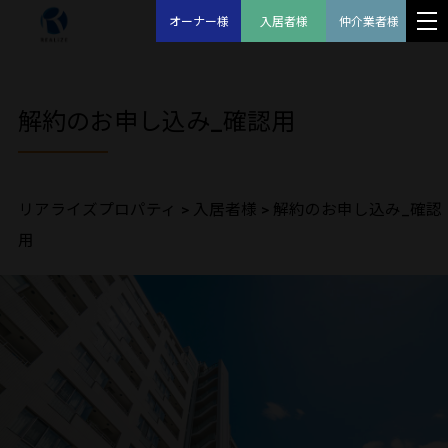
オーナー様
入居者様
仲介業者様
解約のお申し込み_確認用
リアライズプロパティ
>
入居者様
>
解約のお申し込み_確認
用