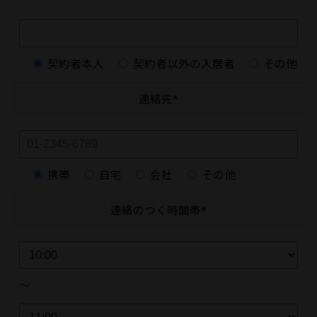
契約者本人
契約者以外の入居者
その他
連絡先*
携帯
自宅
会社
その他
連絡のつく時間帯*
～