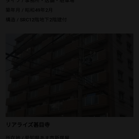
タイプ / 事務所・店舗・駐車場
築年月 / 昭和49年2月
構造 / SRC12階地下2階建付
リアライズ甚目寺
所在地 / 愛知県あま市新居屋