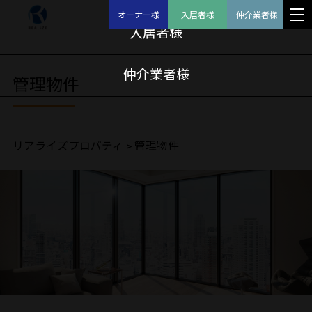
オーナー様
入居者様
仲介業者様
入居者様
仲介業者様
管理物件
リアライズプロパティ
>
管理物件