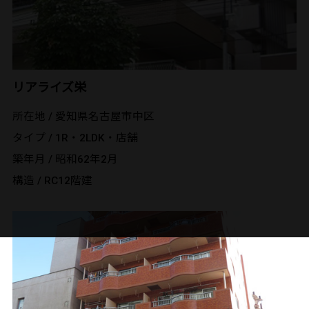
リアライズ栄
所在地 / 愛知県名古屋市中区
タイプ / 1R・2LDK・店舗
築年月 / 昭和62年2月
構造 / RC12階建