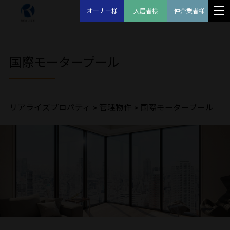
オーナー様
入居者様
仲介業者様
国際モータープール
リアライズプロパティ
>
管理物件
>
国際モータープール