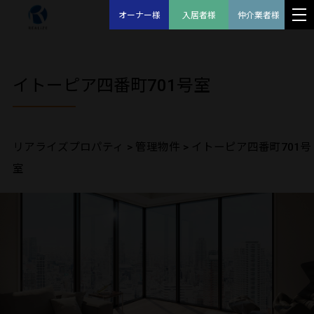
オーナー様
入居者様
仲介業者様
イトーピア四番町701号室
リアライズプロパティ
>
管理物件
>
イトーピア四番町701号
室